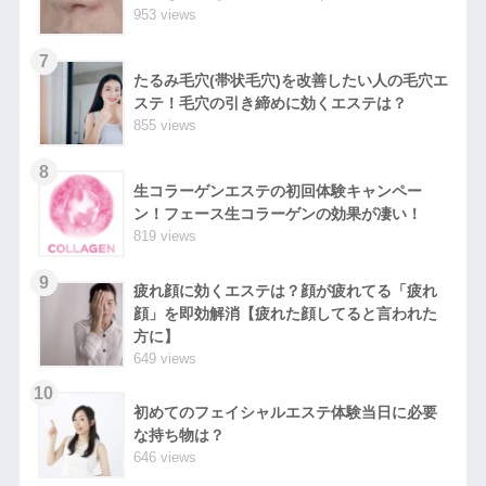
953 views
7
たるみ毛穴(帯状毛穴)を改善したい人の毛穴エ
ステ！毛穴の引き締めに効くエステは？
855 views
8
生コラーゲンエステの初回体験キャンペー
ン！フェース生コラーゲンの効果が凄い！
819 views
9
疲れ顔に効くエステは？顔が疲れてる「疲れ
顔」を即効解消【疲れた顔してると言われた
方に】
649 views
10
初めてのフェイシャルエステ体験当日に必要
な持ち物は？
646 views