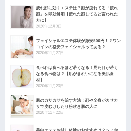
疲れ顔に効くエステは？顔が疲れてる「疲れ
顔」を即効解消【疲れた顔してると言われた
方に】
2020年12月3日
フェイシャルエステ体験が激安500円！？ワン
コインの格安フェイシャルってある？
2020年11月27日
食べれば食べるほど若くなる！見た目が若く
なる食べ物は？【肌がきれいになる美肌食
材】
2020年11月23日
肌のカサカサを治す方法！顔や全身がカサカ
サで皮むけしたり粉吹き肌の人に
2020年11月22日
美白エステお試し体験のおすすめは？シミや