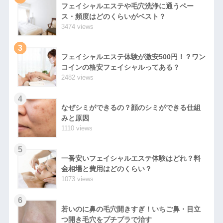
フェイシャルエステや毛穴洗浄に通うペー
ス・頻度はどのくらいがベスト？
3474 views
3
フェイシャルエステ体験が激安500円！？ワン
コインの格安フェイシャルってある？
2482 views
4
なぜシミができるの？顔のシミができる仕組
みと原因
1110 views
5
一番安いフェイシャルエステ体験はどれ？料
金相場と費用はどのくらい？
1073 views
6
若いのに鼻の毛穴開きすぎ！いちご鼻・目立
つ開き毛穴をプチプラで治す