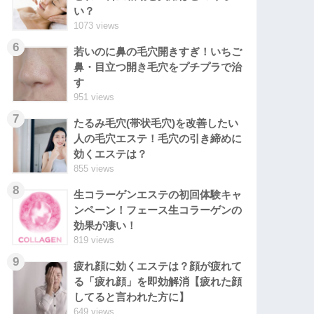
い？
1073 views
6
若いのに鼻の毛穴開きすぎ！いちご
鼻・目立つ開き毛穴をプチプラで治
す
951 views
7
たるみ毛穴(帯状毛穴)を改善したい
人の毛穴エステ！毛穴の引き締めに
効くエステは？
855 views
8
生コラーゲンエステの初回体験キャ
ンペーン！フェース生コラーゲンの
効果が凄い！
819 views
9
疲れ顔に効くエステは？顔が疲れて
る「疲れ顔」を即効解消【疲れた顔
してると言われた方に】
649 views