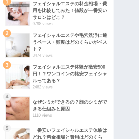
1
フェイシャルエステの料金相場・費
用を比較してみた！値段が一番安い
サロンはどこ？
9798 views
2
フェイシャルエステや毛穴洗浄に通
うペース・頻度はどのくらいがベス
ト？
3474 views
3
フェイシャルエステ体験が激安500
円！？ワンコインの格安フェイシャ
ルってある？
2482 views
4
なぜシミができるの？顔のシミがで
きる仕組みと原因
1110 views
5
一番安いフェイシャルエステ体験は
どれ？料金相場と費用はどのくら