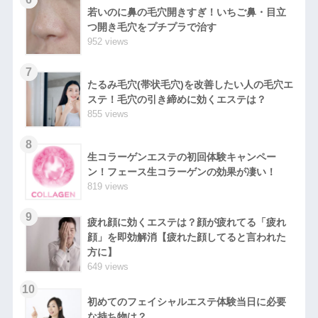
若いのに鼻の毛穴開きすぎ！いちご鼻・目立
つ開き毛穴をプチプラで治す
952 views
7
たるみ毛穴(帯状毛穴)を改善したい人の毛穴エ
ステ！毛穴の引き締めに効くエステは？
855 views
8
生コラーゲンエステの初回体験キャンペー
ン！フェース生コラーゲンの効果が凄い！
819 views
9
疲れ顔に効くエステは？顔が疲れてる「疲れ
顔」を即効解消【疲れた顔してると言われた
方に】
649 views
10
初めてのフェイシャルエステ体験当日に必要
な持ち物は？