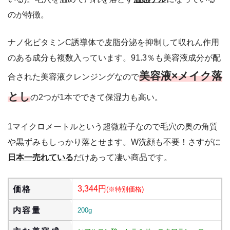
のが特徴。
ナノ化ビタミンC誘導体で皮脂分泌を抑制して収れん作用
のある成分も複数入っています。91.3％も美容液成分が配
美容液×メイク落
合された美容液クレンジングなので
とし
の2つが1本でできて保湿力も高い。
1マイクロメートルという超微粒子なので毛穴の奥の角質
や黒ずみもしっかり落とせます。W洗顔も不要！さすがに
日本一売れている
だけあって凄い商品です。
3,344円
価格
(※特別価格)
内容量
200g