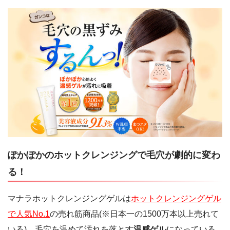
ぽかぽかのホットクレンジングで毛穴が劇的に変わ
る！
マナラホットクレンジングゲルは
ホットクレンジングゲル
で人気No.1
の売れ筋商品(※日本一の1500万本以上売れて
いる)。毛穴を温めて汚れを落とす
温感ゲル
になっている