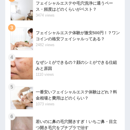
フェイシャルエステや毛穴洗浄に通うペー
ス・頻度はどのくらいがベスト？
3474 views
3
フェイシャルエステ体験が激安500円！？ワン
コインの格安フェイシャルってある？
2482 views
4
なぜシミができるの？顔のシミができる仕組
みと原因
1110 views
5
一番安いフェイシャルエステ体験はどれ？料
金相場と費用はどのくらい？
1073 views
6
若いのに鼻の毛穴開きすぎ！いちご鼻・目立
つ開き毛穴をプチプラで治す