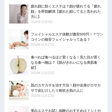
疲れ顔に効くエステは？顔が疲れてる「疲れ
顔」を即効解消【疲れた顔してると言われた
方に】
2020年12月3日
フェイシャルエステ体験が激安500円！？ワン
コインの格安フェイシャルってある？
2020年11月27日
食べれば食べるほど若くなる！見た目が若く
なる食べ物は？【肌がきれいになる美肌食
材】
2020年11月23日
肌のカサカサを治す方法！顔や全身がカサカ
サで皮むけしたり粉吹き肌の人に
2020年11月22日
美白エステお試し体験のおすすめは？シミや