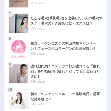
953 views
7
たるみ毛穴(帯状毛穴)を改善したい人の毛穴エ
ステ！毛穴の引き締めに効くエステは？
855 views
8
生コラーゲンエステの初回体験キャンペー
ン！フェース生コラーゲンの効果が凄い！
820 views
9
疲れ顔に効くエステは？顔が疲れてる「疲れ
顔」を即効解消【疲れた顔してると言われた
方に】
649 views
10
初めてのフェイシャルエステ体験当日に必要
な持ち物は？
646 views